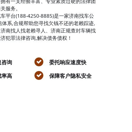
们拥有一支经验丰富、专业素质过硬的法律团
相关服务。
平台(188-4250-8885)是一家济南找车公
信体系,合规帮助您寻找欠钱不还的老赖踪迹,
、济南找人找老赖寻人、济南正规查封车辆找
济犯罪法律咨询,解决债务债权！
息咨询
委托响应速度快
成率高
保障客户隐私安全