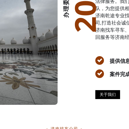
2002
法律服务。我
队，为您提供
济南乾途专业找车
司,打造社会诚
济南找车寻车
回服务等济南经
提供信
案件完
关于我们
济南找车公司