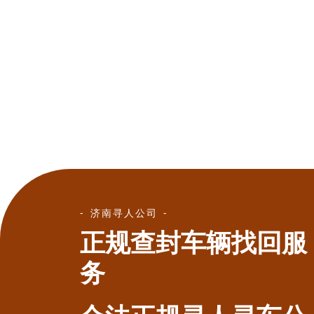
济南寻人公司
正规查封车辆找回服
务