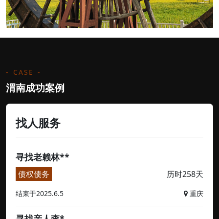
CASE
渭南成功案例
找人服务
寻找老赖林**
债权债务
历时258天
结束于2025.6.5
重庆
寻找亲人李*