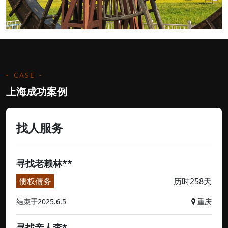
CASE
上海成功案例
找人服务
寻找老赖林**
债权债务
历时258天
结束于2025.6.5
重庆
寻找亲人李*