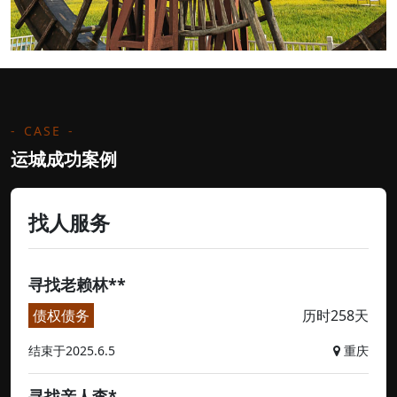
CASE
运城成功案例
找人服务
寻找老赖林**
债权债务
历时258天
结束于2025.6.5
重庆
寻找亲人李*