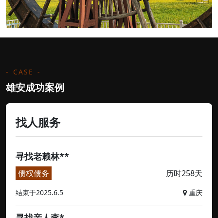
CASE
雄安成功案例
找人服务
寻找老赖林**
债权债务
历时258天
结束于2025.6.5
重庆
寻找亲人李*